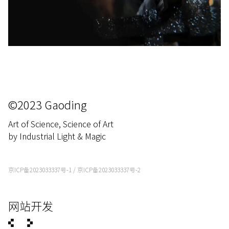
©2023 Gaoding
Art of Science, Science of Art
by Industrial Light & Magic
京ICP备2023033337号-1
/
京ICP备2023033337号-2
网站开发