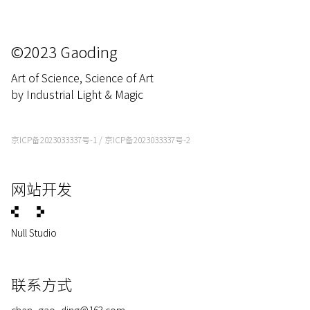
©2023 Gaoding
Art of Science, Science of Art
by Industrial Light & Magic
京ICP备2023033337号-1
/
京ICP备2023033337号-2
网站开发
Null Studio
联系方式